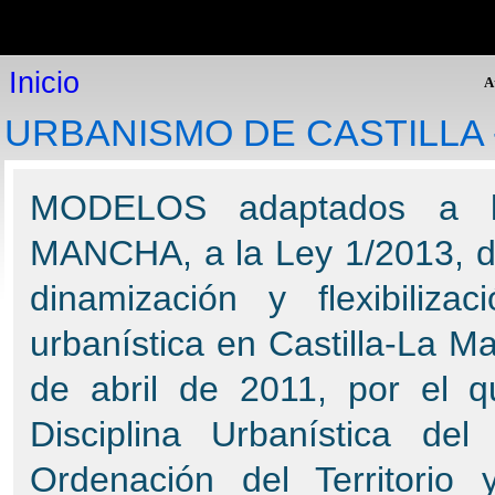
Inicio
Inicio
P
Plataforma online
Inicio
Modelos de expedientes
A
Consultoría jurídica
URBANISMO DE CASTILLA 
Legislación
Expediente Electrónico
Programas de gestión
MODELOS adaptados a la
Expediente Electrónico: Procedimientos Administrativos y
Gestión de Expedientes.
MANCHA, a la Ley 1/2013, d
Helios: Gestión policial
GesDoc: Gestión de documentos
dinamización y flexibiliza
PAT: Gestión de Inventarios
Cementerio visual: Visita virtual
urbanística en Castilla-La 
GesFin: Gestión Financiera
Gestión de presupuestos
de abril de 2011, por el 
PDP: Protección de datos personales
RUBI: Registros de urbanismo informatizados
Disciplina Urbanística d
Atención al cliente
Ordenación del Territorio 