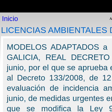
Inicio
Inicio
P
Plataforma online
Inicio
Modelos de expedientes
A
Consultoría jurídica
LICENCIAS AMBIENTALES 
Legislación
Expediente Electrónico
Programas de gestión
MODELOS ADAPTADOS a la 
Expediente Electrónico: Procedimientos Administrativos y
Gestión de Expedientes.
GALICIA, REAL DECRETO 
Helios: Gestión policial
GesDoc: Gestión de documentos
junio, por el que se aprueba e
PAT: Gestión de Inventarios
Cementerio visual: Visita virtual
al Decreto 133/2008, de 12 
GesFin: Gestión Financiera
Gestión de presupuestos
evaluación de incidencia a
PDP: Protección de datos personales
RUBI: Registros de urbanismo informatizados
junio, de medidas urgentes en
Atención al cliente
que se modifica la Ley 