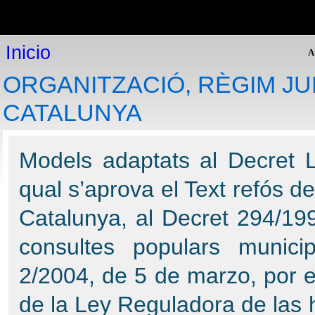
Inicio
Inicio
P
Plataforma online
Inicio
Modelos de expedientes
A
Consultoría jurídica
ORGANITZACIÓ, RÈGIM JU
Legislación
Expediente Electrónico
CATALUNYA
Programas de gestión
Expediente Electrónico: Procedimientos Administrativos y
Gestión de Expedientes.
Models adaptats al Decret Le
Helios: Gestión policial
GesDoc: Gestión de documentos
qual s’aprova el Text refós de
PAT: Gestión de Inventarios
Cementerio visual: Visita virtual
Catalunya, al Decret 294/199
GesFin: Gestión Financiera
Gestión de presupuestos
consultes populars municip
PDP: Protección de datos personales
RUBI: Registros de urbanismo informatizados
2/2004, de 5 de marzo, por e
Atención al cliente
de la Ley Reguladora de las 