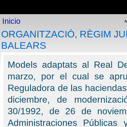
Inicio
Inicio
P
Plataforma online
Inicio
Modelos de expedientes
A
Consultoría jurídica
ORGANITZACIÓ, RÈGIM JU
Legislación
Expediente Electrónico
BALEARS
Programas de gestión
Expediente Electrónico: Procedimientos Administrativos y
Gestión de Expedientes.
Models adaptats al Real De
Helios: Gestión policial
GesDoc: Gestión de documentos
marzo, por el cual se apru
PAT: Gestión de Inventarios
Cementerio visual: Visita virtual
Reguladora de las haciendas 
GesFin: Gestión Financiera
Gestión de presupuestos
diciembre, de modernizaci
PDP: Protección de datos personales
RUBI: Registros de urbanismo informatizados
30/1992, de 26 de noviem
Atención al cliente
Administraciones Públicas y