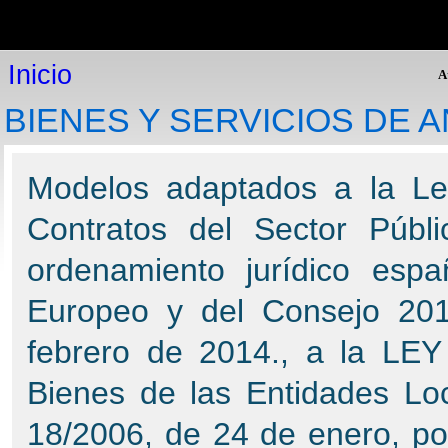
Inicio
Inicio
P
Plataforma online
Inicio
Modelos de expedientes
A
Consultoría jurídica
BIENES Y SERVICIOS DE 
Legislación
Expediente Electrónico
Programas de gestión
Modelos adaptados a la Le
Expediente Electrónico: Procedimientos Administrativos y
Gestión de Expedientes.
Contratos del Sector Públ
Helios: Gestión policial
GesDoc: Gestión de documentos
ordenamiento jurídico espa
PAT: Gestión de Inventarios
Cementerio visual: Visita virtual
Europeo y del Consejo 20
GesFin: Gestión Financiera
Gestión de presupuestos
febrero de 2014., a la LEY
PDP: Protección de datos personales
RUBI: Registros de urbanismo informatizados
Bienes de las Entidades L
Atención al cliente
18/2006, de 24 de enero, po