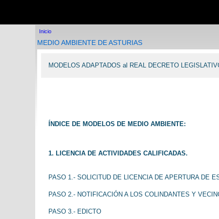
Inicio
Inicio
Plataforma online
Inicio
Modelos de expedientes
MEDIO AMBIENTE DE ASTURIAS
Consultoría jurídica
Legislación
Expediente Electrónico
MODELOS ADAPTADOS al REAL DECRETO LEGISLATIVO 1/2008, 
Programas de gestión
Expediente Electrónico:
Procedimientos Administrativos y
Gestión de Expedientes.
Helios: Gestión policial
ÍNDICE DE MODELOS DE MEDIO AMBIENTE:
GesDoc: Gestión de documentos
PAT: Gestión de Inventarios
Cementerio visual: Visita virtual
1. LICENCIA DE ACTIVIDADES CALIFICADAS.
GesFin: Gestión Financiera
Gestión de presupuestos
PASO 1.- SOLICITUD DE LICENCIA DE APERTURA DE 
PDP: Protección de datos
personales
PASO 2.- NOTIFICACIÓN A LOS COLINDANTES Y VECIN
RUBI: Registros de urbanismo
informatizados
PASO 3.- EDICTO