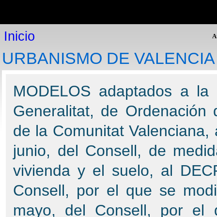
Inicio
Inicio
P
Plataforma online
Inicio
Modelos de expedientes
A
Consultoría jurídica
URBANISMO DE VALENCIA
Legislación
Expediente Electrónico
Programas de gestión
MODELOS adaptados a la Le
Expediente Electrónico: Procedimientos Administrativos y
Gestión de Expedientes.
Generalitat, de Ordenación d
Helios: Gestión policial
GesDoc: Gestión de documentos
de la Comunitat Valenciana
PAT: Gestión de Inventarios
Cementerio visual: Visita virtual
junio, del Consell, de medi
GesFin: Gestión Financiera
Gestión de presupuestos
vivienda y el suelo, al DEC
PDP: Protección de datos personales
RUBI: Registros de urbanismo informatizados
Consell, por el que se modi
Atención al cliente
mayo, del Consell, por el